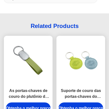
Related Products
As portas-chaves de
Suporte de couro das
couro do plutônio do
portas-chaves do
verde da fita de
plutônio do logotipo de
Obtenha o melhor preço
Debossing prendem
Obtenha o melhor preço
Debossing em volta da