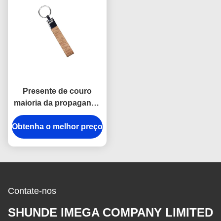
Presente de couro
maioria da propaganda
da lembrança de Cork
Obtenha o melhor preço
Plain Leather Keyring
12mm Keychains
Contate-nos
SHUNDE IMEGA COMPANY LIMITED