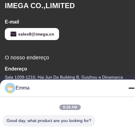
IMEGA CO.,LIMITED
E-mail
sales8@imega.cn
O nosso endereço
Endereço
Sala 1209-1210, Hai Jun Da Building B, Guizhou a Dinamarca
Dao Zhong, Ronggui, Shunde, Foshan, Guangdong, China
Emma
telefone
86-15816904632
9:28 AM
Good day, what product are you looking for?