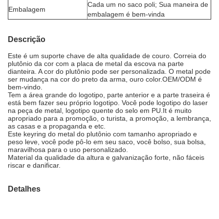
Cada um no saco poli; Sua maneira de
Embalagem
embalagem é bem-vinda
Descrição
Este é um suporte chave de alta qualidade de couro. Correia do
plutônio da cor com a placa de metal da escova na parte
dianteira. A cor do plutônio pode ser personalizada. O metal pode
ser mudança na cor do preto da arma, ouro color.OEM/ODM é
bem-vindo.
Tem a área grande do logotipo, parte anterior e a parte traseira é
está bem fazer seu próprio logotipo. Você pode logotipo do laser
na peça de metal, logotipo quente do selo em PU.It é muito
apropriado para a promoção, o turista, a promoção, a lembrança,
as casas e a propaganda e etc.
Este keyring do metal do plutônio com tamanho apropriado e
peso leve, você pode pô-lo em seu saco, você bolso, sua bolsa,
maravilhosa para o uso personalizado.
Material da qualidade da altura e galvanização forte, não fáceis
riscar e danificar.
Detalhes