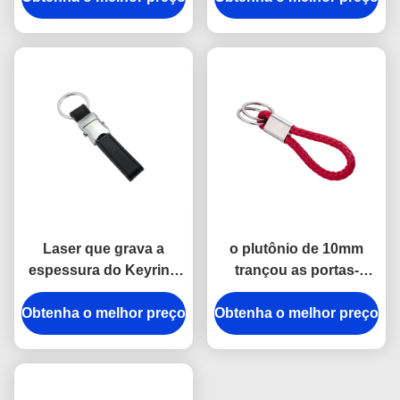
com correias a
espessura de 6.5mm
construção de
abóbadas da cola
Epoxy
Laser que grava a
o plutônio de 10mm
espessura do Keyring
trançou as portas-
9mm do couro de Mini
chaves de couro
Obtenha o melhor preço
Key Holder Souvenir
Obtenha o melhor preço
Debossing Logo Car
Personalised
Key Ring Holder