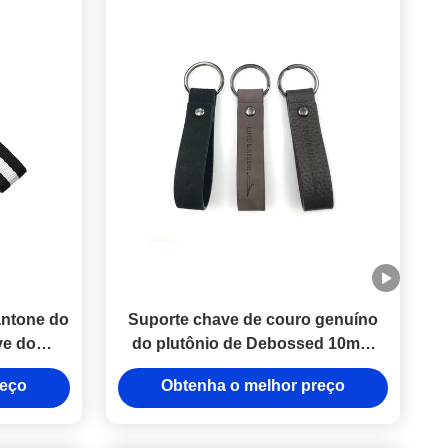
antone do
Suporte chave de couro genuíno
ve do
do plutônio de Debossed 10mm
carro do
para as chaves personalizadas
reço
Obtenha o melhor preço