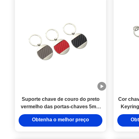
Suporte chave de couro do preto
Cor chav
vermelho das portas-chaves 5mm
Keyring
Pantone do couro da fibra do
suport
Obtenha o melhor preço
Obt
carbono