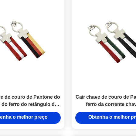
e de couro de Pantone do
Cair chave de couro de P
 do ferro do retângulo do
ferro da corrente cha
e da correia do Webbing
retângulo do suporte do 
enha o melhor preço
Obtenha o melhor p
Webbing