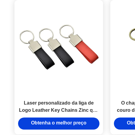
Laser personalizado da liga de
O cha
Logo Leather Key Chains Zinc que
couro d
grava Mini Key Holder
10mm
Obtenha o melhor preço
Obt