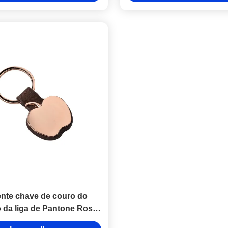
nte chave de couro do
o da liga de Pantone Rose
old Key Rings Zinc