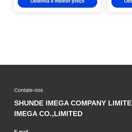
Obtenha o melhor preço
Obt
65mm de Laserable
Contate-nos
SHUNDE IMEGA COMPANY LIMIT
IMEGA CO.,LIMITED
E-mail