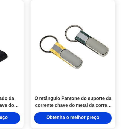
ado da
O retângulo Pantone do suporte da
ave do
corrente chave do metal da correia
portas-
do Webbing colore o couro liga de
reço
Obtenha o melhor preço
bra do
zinco do ferro