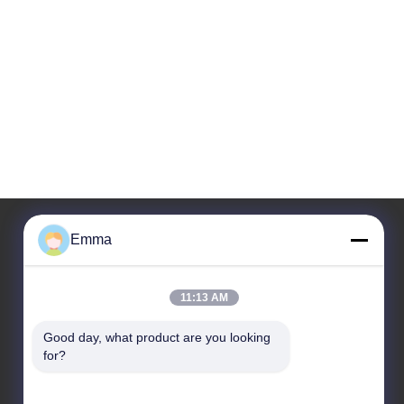
Emma
O nosso endereço
11:13 AM
Endereço
Sala 1209-1210, Hai Jun Da Building B, Guizhou a
Good day, what product are you looking 
Dinamarca Dao Zhong, Ronggui, Shunde, Foshan,
for?
Guangdong, China