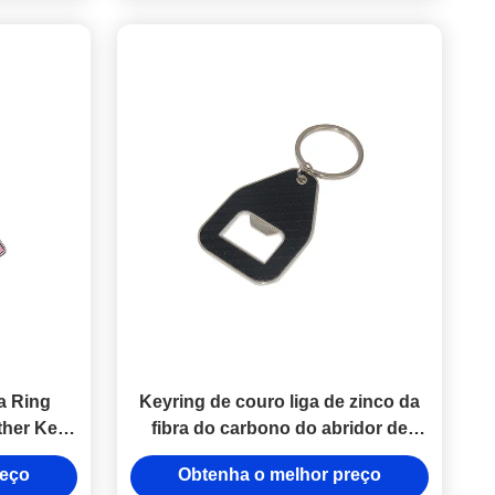
a Ring
Keyring de couro liga de zinco da
ther Key
fibra do carbono do abridor de
do laser
garrafa do suporte da corrente
reço
Obtenha o melhor preço
chave do plutônio