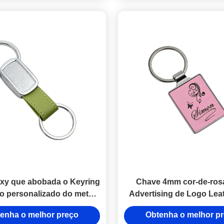
xy que abobada o Keyring
Chave 4mm cor-de-ros
o personalizado do metal
Advertising de Logo Lea
a das portas-chaves 10mm
Chains 55mm da gravura 
enha o melhor preço
Obtenha o melhor p
Debossed