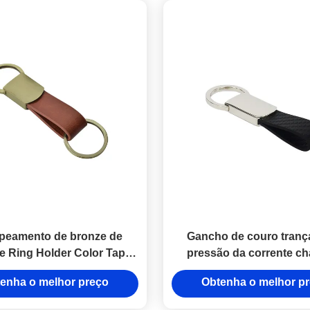
peamento de bronze de
Gancho de couro tranç
e Ring Holder Color Tape
pressão da corrente ch
 da chave de Pantone
plutônio do metal das 
enha o melhor preço
Obtenha o melhor p
personalizou
chaves do couro da fi
carbono