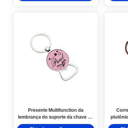
Presente Multifunction da
Corre
lembrança do suporte da chave do
plutôni
abridor de garrafa do plutônio
G