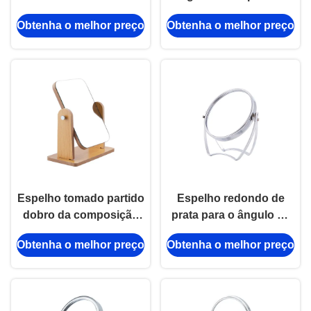
cosmético frente e
tabela de Eco toma
Obtenha o melhor preço
Obtenha o melhor preço
verso do espelho da
partido bambu Desktop
composição do círculo
de madeira do espelho
do plutônio
Espelho tomado partido
Espelho redondo de
dobro da composição
prata para o ângulo de
do retângulo Rotatable
vidro tomado partido
Obtenha o melhor preço
Obtenha o melhor preço
de madeira do espelho
dobro Rotatable do
da mesa redonda
espelho da composição