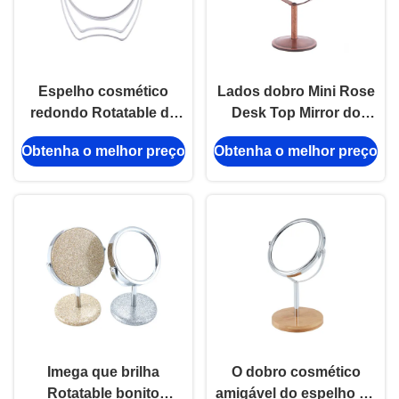
Espelho cosmético
Lados dobro Mini Rose
redondo Rotatable da
Desk Top Mirror do
tabela 360 graus de
espelho cosmético
Obtenha o melhor preço
Obtenha o melhor preço
ângulo ajustável de
Rotatable redondo da
prata
tabela
Imega que brilha
O dobro cosmético
Rotatable bonito
amigável do espelho da