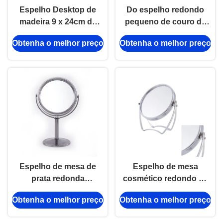
Espelho Desktop de
Do espelho redondo
madeira 9 x 24cm da
pequeno de couro da
faia cosmética
composição do
Obtenha o melhor preço
Obtenha o melhor preço
retangular Rotatable do
plutônio espelho
espelho da tabela
cosmético redondo
Rotatable
Espelho de mesa de
Espelho de mesa
prata redonda
cosmético redondo de
cosmética com design
pele de PU de dois
Obtenha o melhor preço
Obtenha o melhor preço
ajustável
lados ajustável com
função giratória