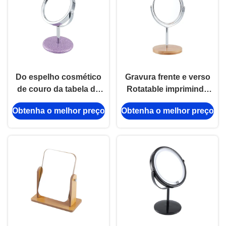
Do espelho cosmético
Gravura frente e verso
de couro da tabela do
Rotatable imprimindo
plutônio logotipo
UV do laser de vidro do
Obtenha o melhor preço
Obtenha o melhor preço
compacto bonito
espelho do espelho
pequeno de Debossing
redondo da
do espelho
composição