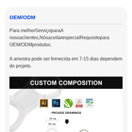
OEM/ODM
Para melhor
Serviço
para
A
nossa
clientes
,
Nós
aceitar
especial
Requisito
para
OEM/ODM
produtos.
A amostra pode ser fornecida em 7-15 dias dependem
do projeto.