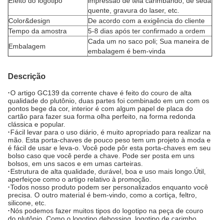
Efeito do logotipo
impressão de tela carimbando, de seda
quente, gravura do laser, etc.
Color&design
De acordo com a exigência do cliente
Tempo da amostra
5-8 dias após ter confirmado a ordem
Cada um no saco poli; Sua maneira de
Embalagem
embalagem é bem-vinda
Descrição
·
O artigo GC139 da corrente chave é feito do couro de alta
qualidade do plutônio, duas partes foi combinado em um com os
pontos bege da cor, interior é com algum papel de placa do
cartão para fazer sua forma olha perfeito, na forma redonda
clássica e popular.
·
Fácil levar para o uso diário, é muito apropriado para realizar na
mão. Esta porta-chaves de pouco peso tem um projeto à moda e
é fácil de usar e leva-o. Você pode pôr esta porta-chaves em seu
bolso caso que você perde a chave. Pode ser posta em uns
bolsos, em uns sacos e em umas carteiras.
·
Estrutura de alta qualidade, durável, boa e uso mais longo.
Útil,
aperfeiçoe como o artigo relativo à promoção.
·
Todos nosso produto podem ser personalizados enquanto você
precisa. O outro material é bem-vindo, como a cortiça, feltro,
silicone, etc.
·
Nós podemos fazer muitos tipos do logotipo na peça de couro
do plutônio. Como o logotipo debossing, logotipo de carimbo