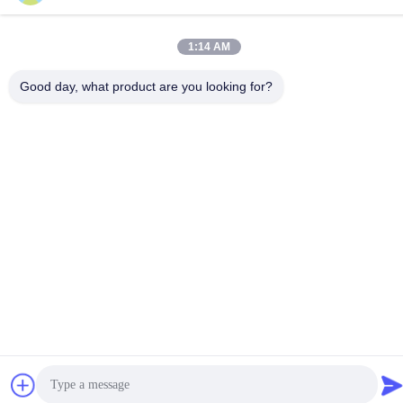
telefone
86-15816904632
1:14 AM
Good day, what product are you looking for?
Política de Privacidade
|
Mapa do Site
China Boa Qualidade Suporte da corrente chave do metal
Fornecedor. Copyright © -2026 SHUNDE IMEGA COMPANY
LIMITED IMEGA CO.,LIMITED . Todos os direitos reservados.