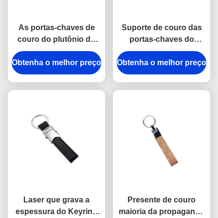
As portas-chaves de
Suporte de couro das
couro do plutônio do
portas-chaves do
verde da fita de
plutônio do logotipo de
Obtenha o melhor preço
Debossing prendem
Obtenha o melhor preço
Debossing em volta da
com correias a
espessura de 6.5mm
construção de
abóbadas da cola
Epoxy
Laser que grava a
Presente de couro
espessura do Keyring
maioria da propaganda