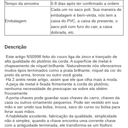
Tempo da amostra
5-8 dias após ter confirmado a ordem
Cada um no saco poli; Sua maneira de
embalagem é bem-vinda, nós tem a
Embalagem
caixa do PVC, a caixa de presente, o
saco poli com furo do cair, a caixa
dobrada, etc.
Descrição
·Este artigo NS0998 feito do couro liga de zinco e trançado de
alta qualidade do plutônio da corda. A superfície de metal é
chapeamento de níquel brilhante. Naturalmente nós oferecemos
muitos tipos terminados como a prata brilhante, níquel da cor do
preto da arma, bronze ou outro você gosta.
·Há 2 anéis neste artigo, assim que ele que olha mais à moda.
·A peça de metal é fixada firmemente à corda do plutônio,
nenhuma necessidade de preocupar-se sobre ela obtém
frouxamente.
·A porta-chaves pode guardar suas chaves do carro, chaves da
casa ou outros ornamento pequenos. Pode ser vestido em sua
mão e ser unido sua bolsa, trouxa, saco do curso ou bolsa para
livrar suas mãos.
·A habilidade excelente, fabricação da qualidade, simplicidade
não é simples, quando a chave encontra uma corrente chave
com a antiguidade terminada, ele transforma-se um fósforo