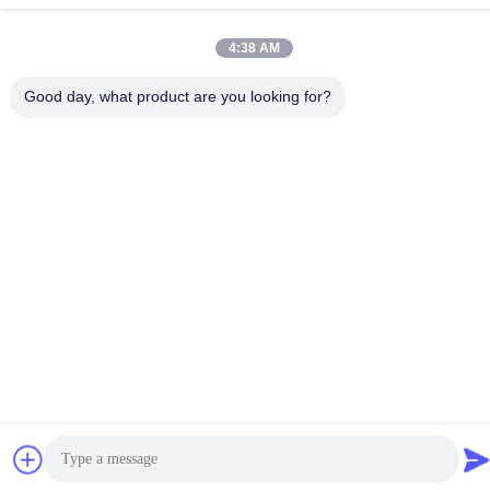
telefone
86-15816904632
4:38 AM
Good day, what product are you looking for?
Política de Privacidade
|
Mapa do Site
China Boa Qualidade Suporte da corrente chave do metal
Fornecedor. Copyright © -2026 SHUNDE IMEGA COMPANY
LIMITED IMEGA CO.,LIMITED . Todos os direitos reservados.