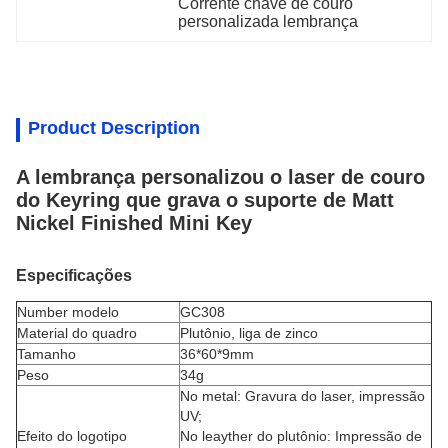
Corrente chave de couro 
personalizada lembrança
Product Description
A lembrança personalizou o laser de couro
do Keyring que grava o suporte de Matt
Nickel Finished Mini Key
Especificações
Number modelo
GC308
Material do quadro
Plutônio,
liga de zinco
Tamanho
36*60*9mm
Peso
34g
No metal: Gravura do laser, impressão
UV;
Efeito do logotipo
No leayther do plutônio: Impressão de