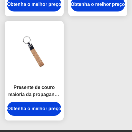
Obtenha o melhor preço
Key Holder Souvenir
Obtenha o melhor preço
Debossing Logo Car
Personalised
Key Ring Holder
Presente de couro
maioria da propaganda
da lembrança de Cork
Obtenha o melhor preço
Plain Leather Keyring
12mm Keychains