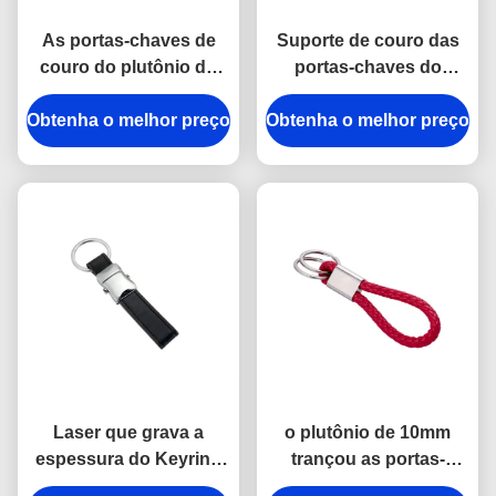
As portas-chaves de
Suporte de couro das
couro do plutônio do
portas-chaves do
verde da fita de
plutônio do logotipo de
Obtenha o melhor preço
Debossing prendem
Obtenha o melhor preço
Debossing em volta da
com correias a
espessura de 6.5mm
construção de
abóbadas da cola
Epoxy
Laser que grava a
o plutônio de 10mm
espessura do Keyring
trançou as portas-
9mm do couro de Mini
chaves de couro