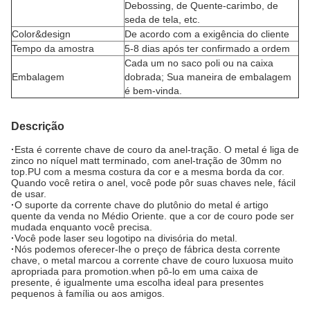
Debossing, de Quente-carimbo, de
seda de tela, etc.
Color&design
De acordo com a exigência do cliente
Tempo da amostra
5-8 dias após ter confirmado a ordem
Cada um no saco poli ou na caixa
Embalagem
dobrada; Sua maneira de embalagem
é bem-vinda.
Descrição
·
Esta é corrente chave de couro da anel-tração. O metal é liga de
zinco no níquel matt terminado, com anel-tração de 30mm no
top.PU com a mesma costura da cor e a mesma borda da cor.
Quando você retira o anel, você pode pôr suas chaves nele, fácil
de usar.
·
O suporte da corrente chave do plutônio do metal é artigo
quente da venda no Médio Oriente. que a cor de couro pode ser
mudada enquanto você precisa.
·
Você pode laser seu logotipo na divisória do metal.
·
Nós podemos oferecer-lhe o preço de fábrica desta corrente
chave, o metal marcou a corrente chave de couro luxuosa muito
apropriada para promotion.when pô-lo em uma caixa de
presente, é igualmente uma escolha ideal para presentes
pequenos à família ou aos amigos.