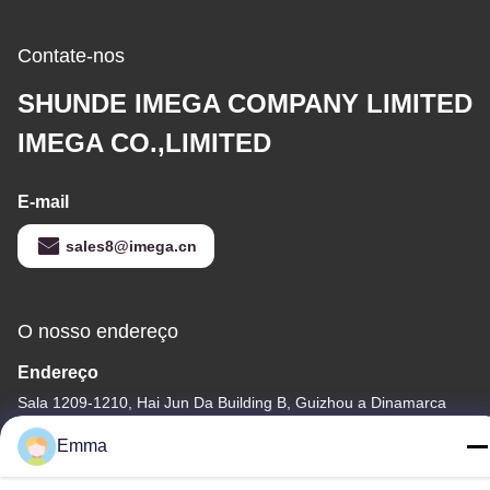
Contate-nos
SHUNDE IMEGA COMPANY LIMITED
IMEGA CO.,LIMITED
E-mail
sales8@imega.cn
O nosso endereço
Endereço
Sala 1209-1210, Hai Jun Da Building B, Guizhou a Dinamarca
Dao Zhong, Ronggui, Shunde, Foshan, Guangdong, China
Emma
telefone