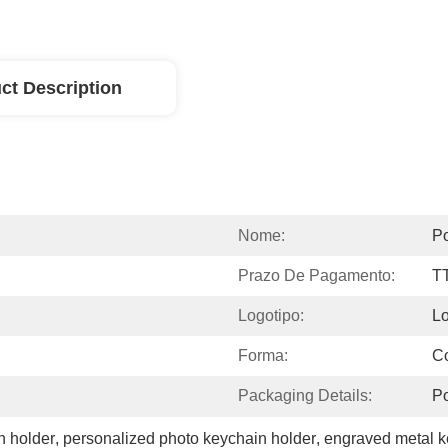
ct Description
Nome:
Po
Prazo De Pagamento:
T
Logotipo:
Lo
Forma:
C
Packaging Details:
P
n holder
, 
personalized photo keychain holder
, 
engraved metal k