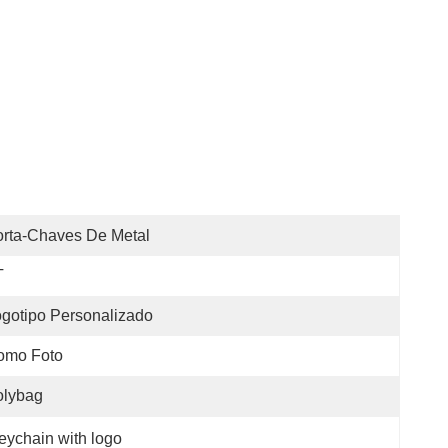
rta-Chaves De Metal
T
gotipo Personalizado
omo Foto
olybag
eychain with logo