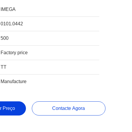
IMEGA
0101.0442
500
Factory price
TT
Manufacture
r Preço
Contacte Agora