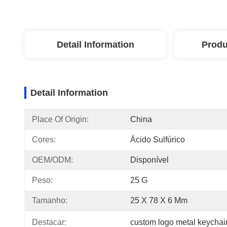
Detail Information
Produ
Detail Information
Place Of Origin:
China
Cores:
Ácido Sulfúrico
OEM/ODM:
Disponível
Peso:
25 G
Tamanho:
25 X 78 X 6 Mm
Destacar:
custom logo metal keychai