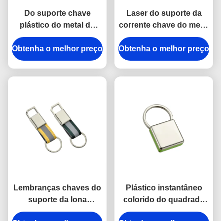
Do suporte chave
Laser do suporte da
plástico do metal do
corrente chave do metal
ABS do trapézio
do retângulo que grava
Obtenha o melhor preço
galvanização de prata
Obtenha o melhor preço
o presente da
de Keychains
lembrança da lona
Lembranças chaves do
Plástico instantâneo
suporte da lona
colorido do quadrado
brilhante da espessura
da corrente chave do