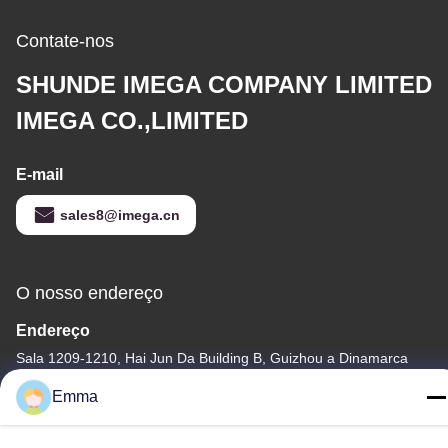
Contate-nos
SHUNDE IMEGA COMPANY LIMITED
IMEGA CO.,LIMITED
E-mail
sales8@imega.cn
O nosso endereço
Endereço
Sala 1209-1210, Hai Jun Da Building B, Guizhou a Dinamarca
Dao Zhong, Ronggui, Shunde, Foshan, Guangdong, China
Emma
telefone
86-15816904632