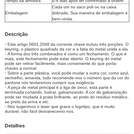
Tempo da amostra
5-8 dias após ter confirmado a ordem
Cada um no saco poli ou na caixa
Embalagem
dobrada; Sua maneira de embalagem é
bem-vinda.
Descrição
·
Este artigo 0601,2048 da corrente chave incluiu três porções. O
keyring, o plástico quadrado da cor e a fatia do metal unida a ela.
·
A forma dos três combinados é como um fechamento. O que é
mais, este fechamento pode estar aberto. O keyring do metal
pode ser retirar facilmente, mais conveniente do que porta-
chaves a normal.
·
Sobre a parte plástica, você pode mudar a outra cor, como azul,
vermelho, amarela, tudo recomende-nos o número que da cor do
pantone nós tentaremos cumprir sua exigência.
·
A peça de metal principal é a liga de zinco, esta parte é
terminada cortando, lustrar, galvanizando. A cor de galvanização
pode ser mudada à prata brilhante, ao preto do resíduo metálico,
ao preto da arma e etc.
·
Nós sugerimos o laser que grava o logotipo, que é muito
durável, não fácil desvanecemo-nos.
Detalhes