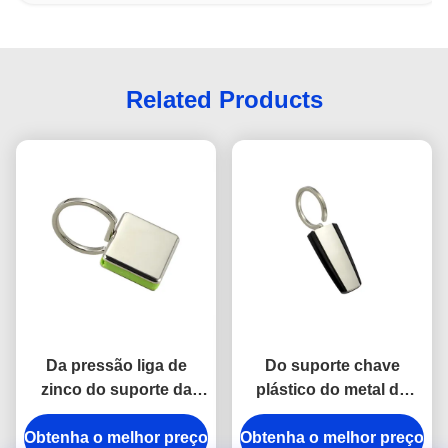
Related Products
Da pressão liga de
Do suporte chave
zinco do suporte da
plástico do metal do
corrente chave do metal
ABS do trapézio
Obtenha o melhor preço
do gancho a anti
Obtenha o melhor preço
galvanização de prata