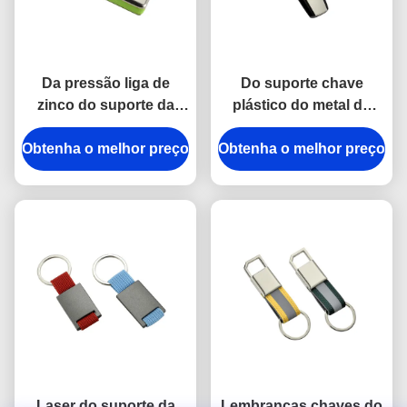
Da pressão liga de
Do suporte chave
zinco do suporte da
plástico do metal do
corrente chave do metal
ABS do trapézio
Obtenha o melhor preço
do gancho a anti
Obtenha o melhor preço
galvanização de prata
oxidação gravou
de Keychains
Keyrings do metal
Laser do suporte da
Lembranças chaves do