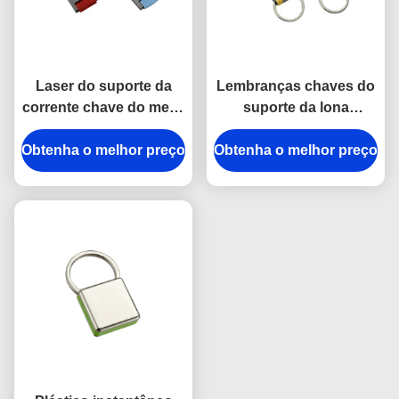
Laser do suporte da
Lembranças chaves do
corrente chave do metal
suporte da lona
do retângulo que grava
brilhante da espessura
Obtenha o melhor preço
o presente da
Obtenha o melhor preço
da porta-chaves 9mm
lembrança da lona
do gancho da pressão
do metal da correia