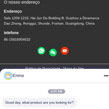
O nosso endereço
Endereço
Sala 1209-1210, Hai Jun Da Building B, Guizhou a Dinamarca
Dao Zhong, Ronggui, Shunde, Foshan, Guangdong, China
telefone
86-15816904632
Política de Privacidade
|
Mapa do Site
Emma
China Boa Qualidade Suporte da corrente chave do metal
Fornecedor. Copyright © -2026 SHUNDE IMEGA COMPANY
LIMITED IMEGA CO.,LIMITED . Todos os direitos reservados.
6:07 AM
Good day, what product are you looking for?