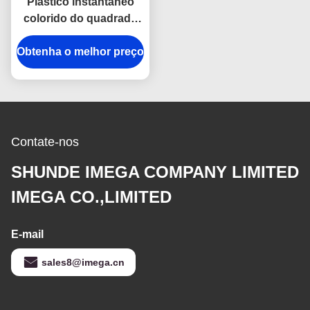
Plástico instantâneo
colorido do quadrado
da corrente chave do
Obtenha o melhor preço
gancho do anti suporte
da corrente chave do
metal da oxidação
Contate-nos
SHUNDE IMEGA COMPANY LIMITED
IMEGA CO.,LIMITED
E-mail
sales8@imega.cn