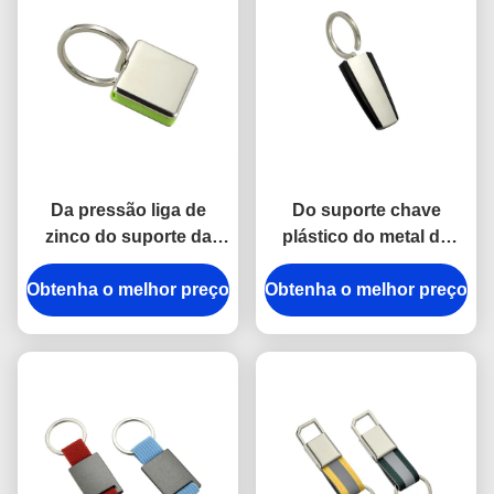
Da pressão liga de
Do suporte chave
zinco do suporte da
plástico do metal do
corrente chave do metal
ABS do trapézio
Obtenha o melhor preço
do gancho a anti
Obtenha o melhor preço
galvanização de prata
oxidação gravou
de Keychains
Keyrings do metal