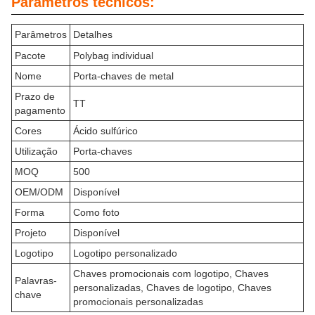
Parâmetros técnicos:
Parâmetros
Detalhes
Pacote
Polybag individual
Nome
Porta-chaves de metal
Prazo de
TT
pagamento
Cores
Ácido sulfúrico
Utilização
Porta-chaves
MOQ
500
OEM/ODM
Disponível
Forma
Como foto
Projeto
Disponível
Logotipo
Logotipo personalizado
Chaves promocionais com logotipo, Chaves
Palavras-
personalizadas, Chaves de logotipo, Chaves
chave
promocionais personalizadas