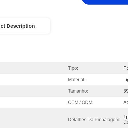
ct Description
Tipo:
Po
Material:
Li
Tamanho:
3
OEM / ODM:
Ac
1p
Detalhes Da Embalagem:
Ca