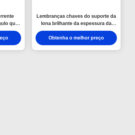
rrente
Lembranças chaves do suporte da
gulo que
lona brilhante da espessura da
rança da
porta-chaves 9mm do gancho da
reço
pressão do metal da correia
Obtenha o melhor preço