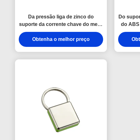
Da pressão liga de zinco do
Do supor
suporte da corrente chave do metal
do ABS 
do gancho a anti oxidação gravou
de
Obtenha o melhor preço
Keyrings do metal
Obt