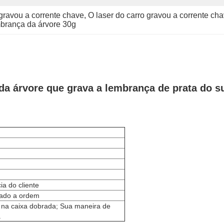
gravou a corrente chave
, 
O laser do carro gravou a corrente ch
mbrança da árvore 30g
a árvore que grava a lembrança de prata do s
a do cliente
mado a ordem
 na caixa dobrada; Sua maneira de
.