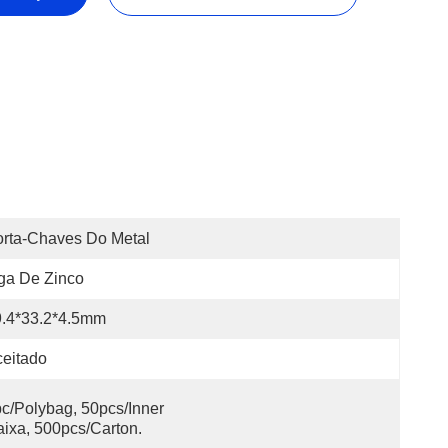
rta-Chaves Do Metal
ga De Zinco
9.4*33.2*4.5mm
eitado
c/polybag, 50pcs/inner 
ixa, 500pcs/carton.