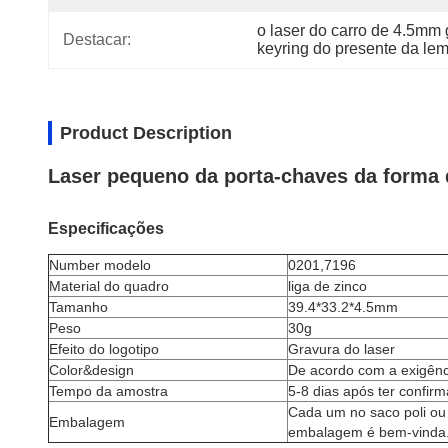
o laser do carro de 4.5mm 
Destacar:
keyring do presente da le
Product Description
Laser pequeno da porta-chaves da forma d
Especificações
Number modelo
0201,7196
Material do quadro
liga de zinco
Tamanho
39.4*33.2*4.5mm
Peso
30g
Efeito do logotipo
Gravura do laser
Color&design
De acordo com a exigênci
Tempo da amostra
5-8 dias após ter confir
Cada um no saco poli ou
Embalagem
embalagem é bem-vinda