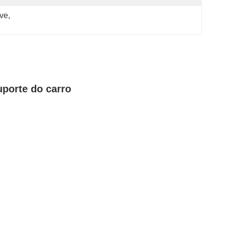
ave
, 
uporte do carro