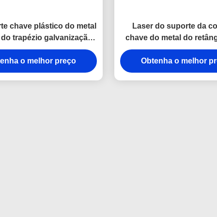
te chave plástico do metal
Laser do suporte da co
do trapézio galvanização
chave do metal do retân
 prata de Keychains
grava o presente da lemb
enha o melhor preço
Obtenha o melhor p
lona