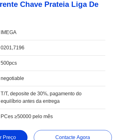
rente Chave Prateia Liga De
IMEGA
0201,7196
500pcs
negotiable
T/T, deposite de 30%, pagamento do
equilíbrio antes da entrega
PCes ≥50000 pelo mês
r Preço
Contacte Agora