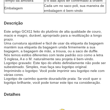
Tempo da amostra
5-8 dias após ter confirmado a ordem
Cada um no saco poli, sua maneira de
Embalagem
embalagem é bem-vindo
Descrição
Este artigo GC411 feito do plutônio de alta qualidade de couro,
macio e magro, durável, apropriado para a reutilização a longo
prazo.
Uma curvatura ajustável e fácil de usar da etiqueta da bagagem
mantém sua etiqueta da bagagem unida firmemente a sua
bagagem, a bagagem de mão, a trouxa, ou a saco de duffle.
Nós temos estilos diferentes com teste padrão oco como a letra
S inglesa, A e o M. naturalmente seu projeta é bem-vindo.
Logotipo gravado: Este tipo do efeito definidamente não pode ser
subestimado. Simples, mas faça seu logotipo original.
Imprimindo o logotipo: Você pode imprimir seu logotipo nele com
várias cores.
Logotipo de carimbo quente dourado/de prata: Se você quer o
logotipo brilhante, você pode tomar este tipo na consideração.
Detalhes