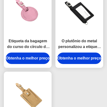
Etiqueta da bagagem
O plutônio do metal
do curso do círculo do
personalizou a etiqueta
plutônio com o
de bagagem fresca do
Obtenha o melhor preço
presente da
Obtenha o melhor preço
metal do retângulo de
propaganda da correia
couro das etiquetas da
da curvatura
bagagem