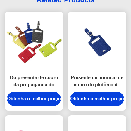
Do presente de couro
Presente de anúncio de
da propaganda do
couro do plutônio do
retângulo do plutônio
curso da etiqueta da
Obtenha o melhor preço
da etiqueta da bagagem
Obtenha o melhor preço
bagagem da tela do
do curso de Pantone
retângulo da cor de
logotipo de carimbo
Pantone
quente