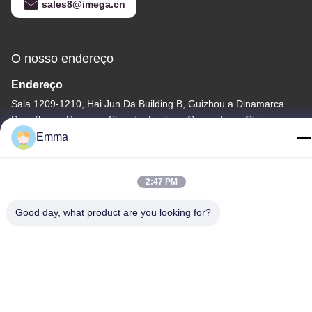
sales8@imega.cn
O nosso endereço
Endereço
Sala 1209-1210, Hai Jun Da Building B, Guizhou a Dinamarca
Dao Zhong, Ronggui, Shunde, Foshan, Guangdong, China
Emma
telefone
86-15816904632
2:47 PM
Good day, what product are you looking for?
Política de Privacidade
|
Mapa do Site
China Boa Qualidade Suporte da corrente chave do metal
Fornecedor. Copyright © -2026 SHUNDE IMEGA COMPANY
LIMITED IMEGA CO.,LIMITED . Todos os direitos reservados.