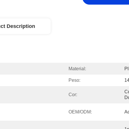
ct Description
Material:
Pl
Peso:
1
Co
Cor:
D
OEM/ODM:
Ac