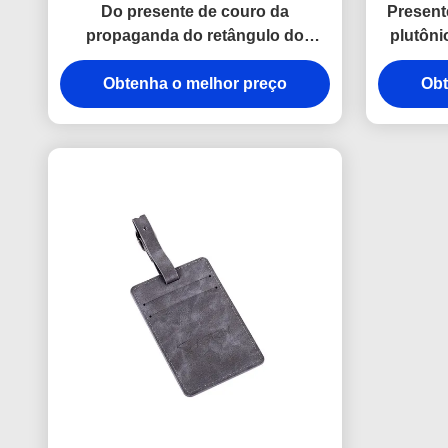
Do presente de couro da
Present
propaganda do retângulo do
plutôni
plutônio da etiqueta da bagagem
bagagem
do curso de Pantone logotipo de
Obtenha o melhor preço
Obt
carimbo quente