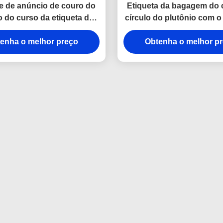
e de anúncio de couro do
Etiqueta da bagagem do 
o do curso da etiqueta da
círculo do plutônio com o
 da tela do retângulo da
da propaganda da corr
enha o melhor preço
cor de Pantone
Obtenha o melhor p
curvatura