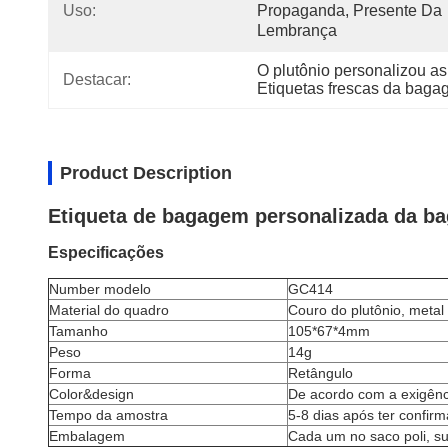
Uso:
Propaganda, Presente Da 
Lembrança
O plutônio personalizou a
Destacar:
Etiquetas frescas da baga
Product Description
Etiqueta de bagagem personalizada da bag
Especificações
Number modelo
GC414
Material do quadro
Couro do plutônio, metal
Tamanho
105*67*4mm
Peso
14g
Forma
Retângulo
Color&design
De acordo com a exigênci
Tempo da amostra
5-8 dias após ter confir
Embalagem
Cada um no saco poli, 