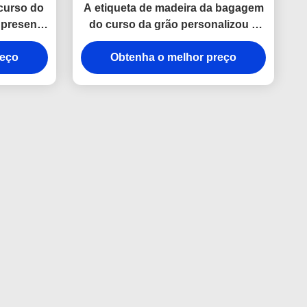
curso do
A etiqueta de madeira da bagagem
 presente
do curso da grão personalizou o
eia da
plutônio do couro genuíno
reço
Obtenha o melhor preço