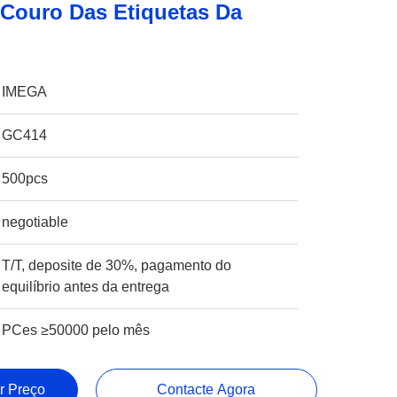
Couro Das Etiquetas Da
IMEGA
GC414
500pcs
negotiable
T/T, deposite de 30%, pagamento do
equilíbrio antes da entrega
PCes ≥50000 pelo mês
r Preço
Contacte Agora