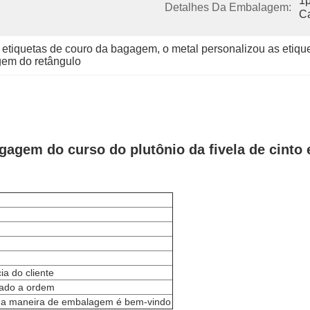
1p
Detalhes Da Embalagem:
Ca
s etiquetas de couro da bagagem
, 
o metal personalizou as etiq
gem do retângulo
agem do curso do plutônio da fivela de cinto 
a do cliente
mado a ordem
sua maneira de embalagem é bem-vindo