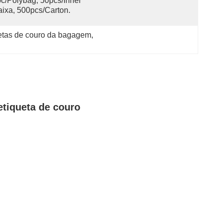
c/polybag, 50pcs/inner 
ixa, 500pcs/carton.
uetas de couro da bagagem
, 
etiqueta de couro