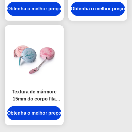
Souvenir do plutônio
Debossing gravou o
Obtenha o melhor preço
Mini Retractable Tape
Obtenha o melhor preço
plutônio do ABS do
Measure Fabric do ABS
logotipo
Textura de mármore
15mm do corpo fita
métrica retrátil pequena
Obtenha o melhor preço
do logotipo de
Debossing