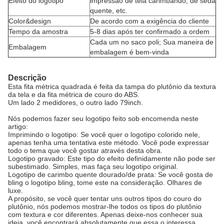
Efeito do logotipo
impressão de tela carimbando, de seda
quente, etc.
Color&design
De acordo com a exigência do cliente
Tempo da amostra
5-8 dias após ter confirmado a ordem
Cada um no saco poli; Sua maneira de
Embalagem
embalagem é bem-vinda
Descrição
Esta fita métrica quadrada é feita da tampa do plutônio da textura
da tela e da fita métrica de couro do ABS.
Um lado 2 medidores, o outro lado 79inch.
Nós podemos fazer seu logotipo feito sob encomenda neste
artigo:
Imprimindo o logotipo: Se você quer o logotipo colorido nele,
apenas tenha uma tentativa este método. Você pode expressar
todo o tema que você gostar através desta obra.
Logotipo gravado: Este tipo do efeito definidamente não pode ser
subestimado. Simples, mas faça seu logotipo original.
Logotipo de carimbo quente dourado/de prata: Se você gosta de
bling o logotipo bling, tome este na consideração. Olhares de
luxe.
A propósito, se você quer tentar uns outros tipos do couro do
plutônio, nós podemos mostrar-lhe todos os tipos do plutônio
com textura e cor diferentes. Apenas deixe-nos conhecer sua
ideia, você encontrará absolutamente que essa o interessa.