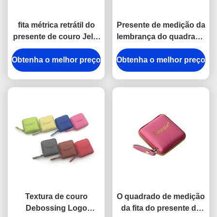
fita métrica retrátil do
Presente de medição da
presente de couro Jelly
lembrança do quadrado
Color da lembrança do
15mm do ABS do
Obtenha o melhor preço
plutônio de 15mm
Obtenha o melhor preço
plutônio da fita da
costura de Imega
Textura de couro
O quadrado de medição
Debossing Logo
da fita do presente de