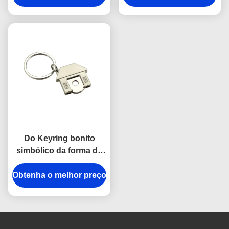
ouvido
espessura de Iron Man
3mm
Do Keyring bonito
simbólico da forma da
casa do trole chave
Obtenha o melhor preço
imprimindo UV Ring
Holder do metal