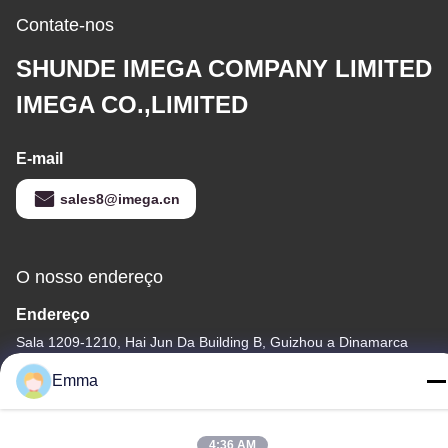
Contate-nos
SHUNDE IMEGA COMPANY LIMITED
IMEGA CO.,LIMITED
E-mail
sales8@imega.cn
O nosso endereço
Endereço
Sala 1209-1210, Hai Jun Da Building B, Guizhou a Dinamarca
Dao Zhong, Ronggui, Shunde, Foshan, Guangdong, China
Emma
telefone
86-15816904632
4:36 AM