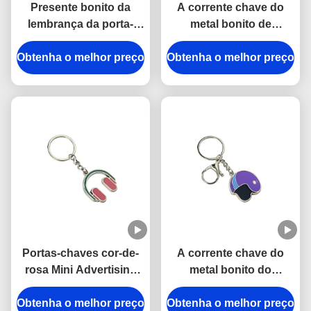
Presente bonito da
A corrente chave do
lembrança da porta-
metal bonito de
chaves liga de zinco
Pantone esmalta a
Obtenha o melhor preço
mini 3.5mm Pantone do
Obtenha o melhor preço
corrente chave grossa
skate do ferro
de gelado do carro de
3mm liga de zinco
Portas-chaves cor-de-
A corrente chave do
rosa Mini Advertising
metal bonito do
Gift Keyring do esmalte
capacete de Pantone da
Obtenha o melhor preço
do ferro do fones de
Obtenha o melhor preço
lembrança esmalta a