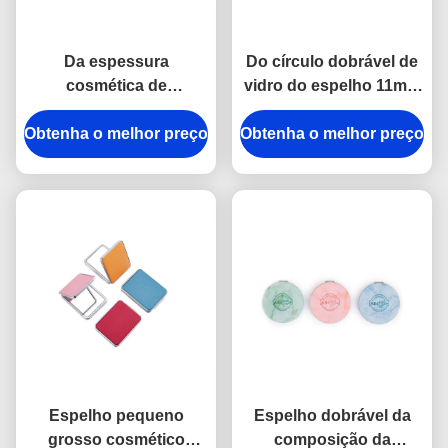
Da espessura
Do círculo dobrável de
cosmética de
vidro do espelho 11mm
Debossing 10mm do
da composição do ABS
Obtenha o melhor preço
espelho do bolso do
Obtenha o melhor preço
couro compacto do
ABS de Jelly Color
plutônio do logotipo do
espelho de mão
espelho
pequeno
Espelho pequeno
Espelho dobrável da
grosso cosmético
composição da