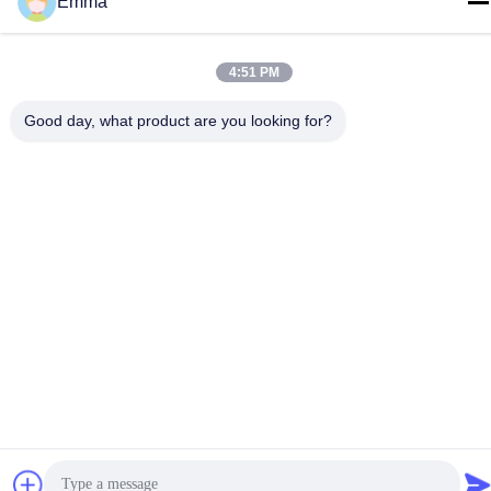
Emma
telefone
86-15816904632
4:51 PM
Good day, what product are you looking for?
Política de Privacidade
|
Mapa do Site
China Boa Qualidade Suporte da corrente chave do metal
Fornecedor. Copyright © -2026 SHUNDE IMEGA COMPANY
LIMITED IMEGA CO.,LIMITED . Todos os direitos reservados.