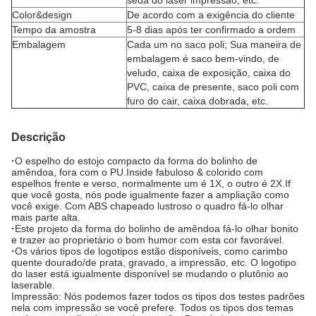
seda do laser impressão, etc.
Color&design
De acordo com a exigência do cliente
Tempo da amostra
5-8 dias após ter confirmado a ordem
Embalagem
Cada um no saco poli; Sua maneira de
embalagem é saco bem-vindo, de
veludo, caixa de exposição, caixa do
PVC, caixa de presente, saco poli com
furo do cair, caixa dobrada, etc.
Descrição
·
O espelho do estojo compacto da forma do bolinho de
amêndoa, fora com o PU.Inside fabuloso & colorido com
espelhos frente e verso, normalmente um é 1X, o outro é 2X.If
que você gosta, nós pode igualmente fazer a ampliação como
você exige. Com ABS chapeado lustroso o quadro fá-lo olhar
mais parte alta.
·
Este projeto da forma do bolinho de amêndoa fá-lo olhar bonito
e trazer ao proprietário o bom humor com esta cor favorável.
·
Os vários tipos de logotipos estão disponíveis, como carimbo
quente dourado/de prata, gravado, a impressão, etc. O logotipo
do laser está igualmente disponível se mudando o plutônio ao
laserable.
Impressão: Nós podemos fazer todos os tipos dos testes padrões
nela com impressão se você prefere. Todos os tipos dos temas