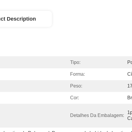
ct Description
Tipo:
P
Forma:
Cí
Peso:
1
Cor:
B
1p
Detalhes Da Embalagem:
Ca