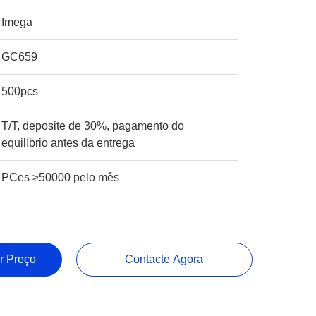
Imega
GC659
500pcs
T/T, deposite de 30%, pagamento do
equilíbrio antes da entrega
PCes ≥50000 pelo mês
r Preço
Contacte Agora