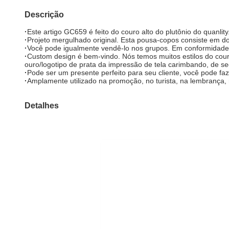
Descrição
·
Este artigo GC659 é feito do couro alto do plutônio do quanlity
·
Projeto mergulhado original. Esta pousa-copos consiste em doi
·
Você pode igualmente vendê-lo nos grupos. Em conformidade
·
Custom design é bem-vindo. Nós temos muitos estilos do couro 
ouro/logotipo de prata da impressão de tela carimbando, de se
·
Pode ser um presente perfeito para seu cliente, você pode fa
·
Amplamente utilizado na promoção, no turista, na lembrança,
Detalhes