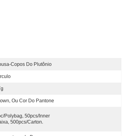
ousa-Copos Do Plutônio
rculo
7g
rown, Ou Cor Do Pantone
c/polybag, 50pcs/inner 
ixa, 500pcs/carton.