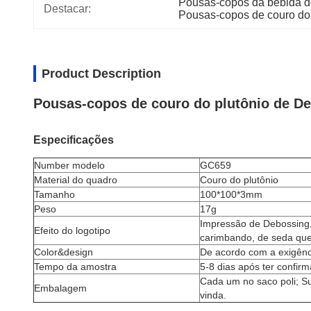
Pousas-copos da bebida d
Destacar:
Pousas-copos de couro do 
Product Description
Pousas-copos de couro do plutônio de D
Especificações
Number modelo
GC659
Material do quadro
Couro do plutônio
Tamanho
100*100*3mm
Peso
17g
Impressão de Debossing, 
Efeito do logotipo
carimbando, de seda que
Color&design
De acordo com a exigênci
Tempo da amostra
5-8 dias após ter confir
Cada um no saco poli; 
Embalagem
vinda.