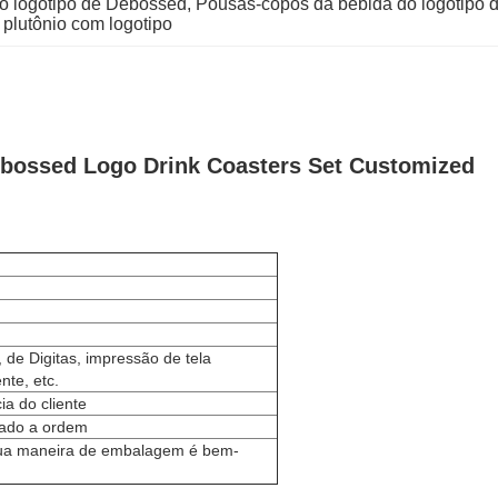
o logotipo de Debossed
, 
Pousas-copos da bebida do logotipo 
plutônio com logotipo
ebossed Logo Drink Coasters Set Customized
de Digitas, impressão de tela
nte,
etc.
a do cliente
mado a ordem
Sua maneira de embalagem é bem-