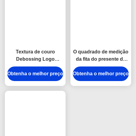
fita métrica retrátil do
Presente de medição da
presente de couro Jelly
lembrança do quadrado
Color da lembrança do
15mm do ABS do
Obtenha o melhor preço
plutônio de 15mm
Obtenha o melhor preço
plutônio da fita da
costura de Imega