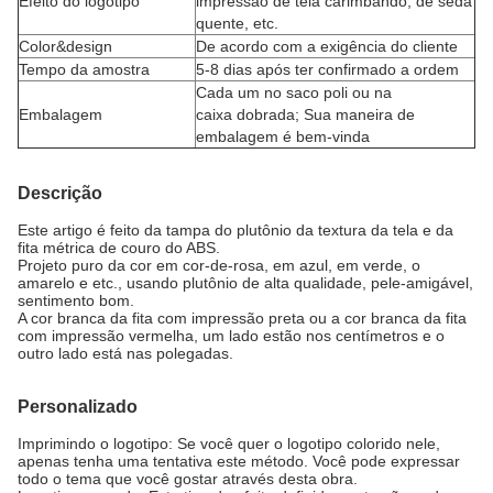
Efeito do logotipo
impressão de tela carimbando, de seda
quente, etc.
Color&design
De acordo com a exigência do cliente
Tempo da amostra
5-8 dias após ter confirmado a ordem
Cada um no saco poli ou na
Embalagem
caixa dobrada; Sua maneira de
embalagem é bem-vinda
Descrição
Este artigo é feito da tampa do plutônio da textura da tela e da
fita métrica de couro do ABS.
Projeto puro da cor em cor-de-rosa, em azul, em verde, o
amarelo e etc., usando plutônio de alta qualidade, pele-amigável,
sentimento bom.
A cor branca da fita com impressão preta ou a cor branca da fita
com impressão vermelha, um lado estão nos centímetros e o
outro lado está nas polegadas.
Personalizado
Imprimindo o logotipo: Se você quer o logotipo colorido nele,
apenas tenha uma tentativa este método. Você pode expressar
todo o tema que você gostar através desta obra.