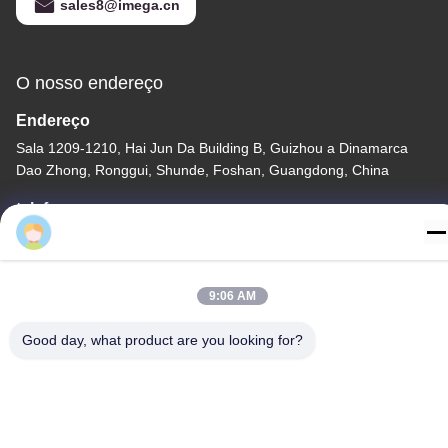
Obtenha o melhor preço
do logotipo de
Debossing
Contate-nos
SHUNDE IMEGA COMPANY LIMITED
IMEGA CO.,LIMITED
Emma
E-mail
9:06 AM
sales8@imega.cn
Good day, what product are you looking for?
O nosso endereço
Endereço
Sala 1209-1210, Hai Jun Da Building B, Guizhou a Dinamarca