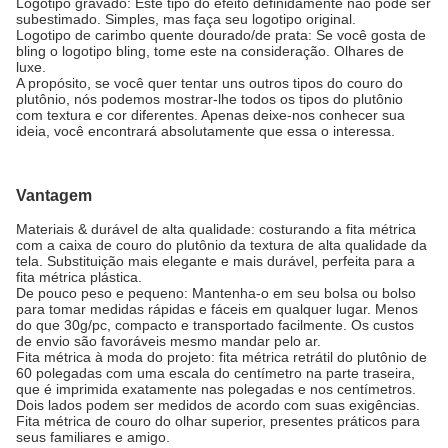
Logotipo gravado: Este tipo do efeito definidamente não pode ser
subestimado. Simples, mas faça seu logotipo original.
Logotipo de carimbo quente dourado/de prata: Se você gosta de
bling o logotipo bling, tome este na consideração. Olhares de
luxe.
A propósito, se você quer tentar uns outros tipos do couro do
plutônio, nós podemos mostrar-lhe todos os tipos do plutônio
com textura e cor diferentes. Apenas deixe-nos conhecer sua
ideia, você encontrará absolutamente que essa o interessa.
Vantagem
Materiais & durável de alta qualidade: costurando a fita métrica
com a caixa de couro do plutônio da textura de alta qualidade da
tela. Substituição mais elegante e mais durável, perfeita para a
fita métrica plástica.
De pouco peso e pequeno: Mantenha-o em seu bolsa ou bolso
para tomar medidas rápidas e fáceis em qualquer lugar. Menos
do que 30g/pc, compacto e transportado facilmente. Os custos
de envio são favoráveis mesmo mandar pelo ar.
Fita métrica à moda do projeto: fita métrica retrátil do plutônio de
60 polegadas com uma escala do centímetro na parte traseira,
que é imprimida exatamente nas polegadas e nos centímetros.
Dois lados podem ser medidos de acordo com suas exigências.
Fita métrica de couro do olhar superior, presentes práticos para
seus familiares e amigo.